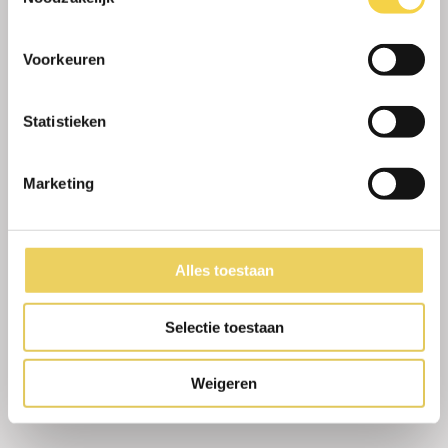
bestanden: 5.
Vraag
*
Voorkeuren
Statistieken
Recaptcha
Marketing
Alles toestaan
Selectie toestaan
Weigeren