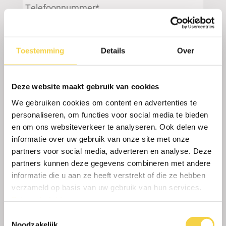
Telefoonnummer
*
E-
mailadres
*
Toestemming
Details
Over
Adres
*
Deze website maakt gebruik van cookies
Wilt u bestanden of bijlagen toevoegen dan
We gebruiken cookies om content en advertenties te
kan dat hier:
personaliseren, om functies voor social media te bieden
en om ons websiteverkeer te analyseren. Ook delen we
Sleep bestanden hierheen of
informatie over uw gebruik van onze site met onze
partners voor social media, adverteren en analyse. Deze
Selecteer
partners kunnen deze gegevens combineren met andere
bestanden
informatie die u aan ze heeft verstrekt of die ze hebben
verzameld op basis van uw gebruik van hun services.
Privacybeleid
.
Toestemmingsselectie
Max. bestandsgrootte: 10 MB, Max. aantal
Noodzakelijk