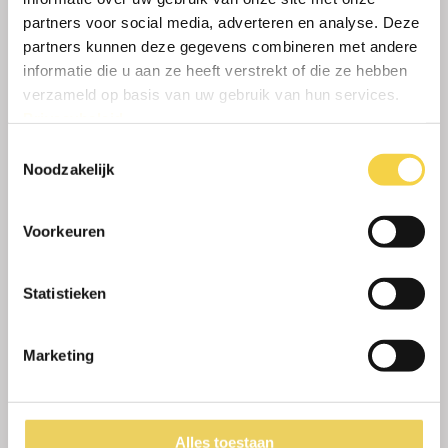
Woonachtig in deze regio
partners voor social media, adverteren en analyse. Deze
Offertes uitwerken naar aanleiding van
partners kunnen deze gegevens combineren met andere
opname op locatie
informatie die u aan ze heeft verstrekt of die ze hebben
verzameld op basis van uw gebruik van hun services.
Offertes uitwerken vanuit een
Privacybeleid
.
bestek(tekening)
Toestemmingsselectie
Vraagt materiaal, materieel en diensten
Noodzakelijk
op bij leveranciers en onderaannemers
Voorkeuren
WAT BIEDEN WIJ
Statistieken
Werkgebied West Brabant dus nooit
lang onderweg
Arbeidsvoorwaarden volgens CAO
Marketing
Bouw en Infra
Een marktconform salaris
Een dynamische werkomgeving en
Alles toestaan