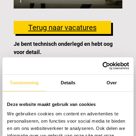
Terug naar vacatures
Je bent technisch onderlegd en hebt oog
voor detail.
Aannemersbedrijf Cees van der Zande uit
Fijnaart
is op zoek naar een
calculator full time
.
Toestemming
Details
Over
PROFIEL
Deze website maakt gebruik van cookies
Zelfstandig kunnen werken en initiatief
We gebruiken cookies om content en advertenties te
durven nemen
personaliseren, om functies voor social media te bieden
Een warm hart krijgen van tevreden
en om ons websiteverkeer te analyseren. Ook delen we
klanten
informatie over uw gebruik van onze site met onze