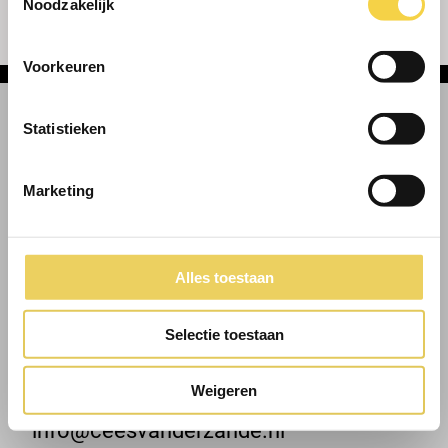
Noodzakelijk
Voorkeuren
Statistieken
BEZOEKADRES
Marketing
Bedrijvenweg 1
Alles toestaan
4793 SK Fijnaart
Selectie toestaan
GEGEVENS
Weigeren
0168-462636
info@ceesvanderzande.nl