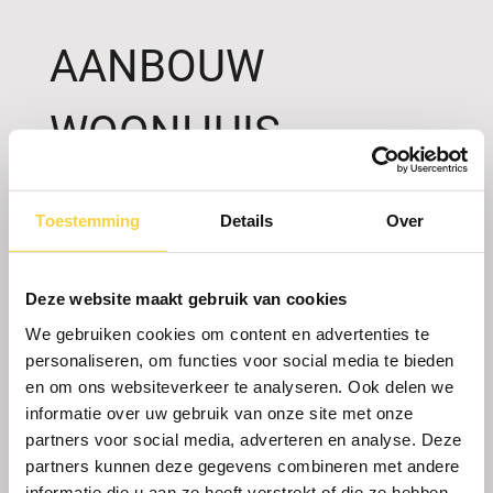
AANBOUW
WOONHUIS
KLUNDERT
Toestemming
Details
Over
Complete renovatie van de woning. Dak,
Deze website maakt gebruik van cookies
gevels, kozijnen, binnenmuren en vloeren
vernieuwd. Ook mooie glazen entree en
We gebruiken cookies om content en advertenties te
zonnige serre mogen plaatsen.
personaliseren, om functies voor social media te bieden
en om ons websiteverkeer te analyseren. Ook delen we
Meer foto’s
informatie over uw gebruik van onze site met onze
partners voor social media, adverteren en analyse. Deze
partners kunnen deze gegevens combineren met andere
informatie die u aan ze heeft verstrekt of die ze hebben